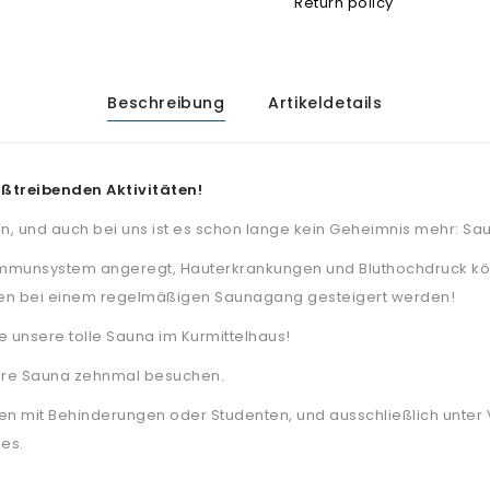
Return policy
Beschreibung
Artikeldetails
ißtreibenden Aktivitäten!
n, und auch bei uns ist es schon lange kein Geheimnis mehr: Sau
Immunsystem angeregt, Hauterkrankungen und Bluthochdruck kö
en bei einem regelmäßigen Saunagang gesteigert werden!
e unsere tolle Sauna im Kurmittelhaus!
ere Sauna zehnmal besuchen.
hen mit Behinderungen oder Studenten, und ausschließlich unte
es.