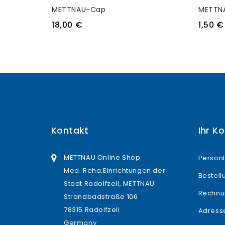
METTNAU-Cap
METTNA
18,00 €
1,50 €
Kontakt
Ihr K
METTNAU Online Shop
Persönl
Med. Reha.Einrichtungen der
Bestel
Stadt Radolfzell, METTNAU
Rechnu
Strandbadstraße 106
78315 Radolfzell
Adress
Germany