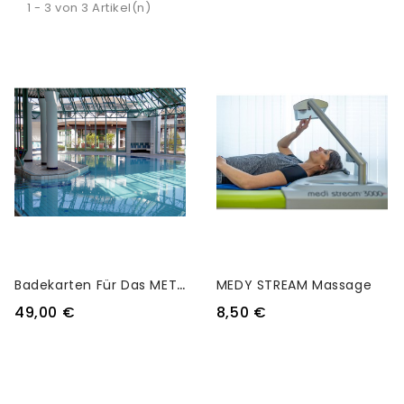
1 - 3 von 3 Artikel(n)
B
Adekarten Für Das METTNAU-Schwimmbad
MEDY STREAM Massage
49,00 €
8,50 €